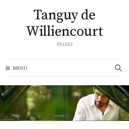
Skip
Tanguy de
to
content
Williencourt
PIANO
Search
for:
MENU