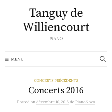
Aller
Tanguy de
au
contenu
Williencourt
PIANO
Recher
MENU
CONCERTS PRÉCÉDENTS
Concerts 2016
Posted
on
décembre 10, 2016
de
PianoNovo