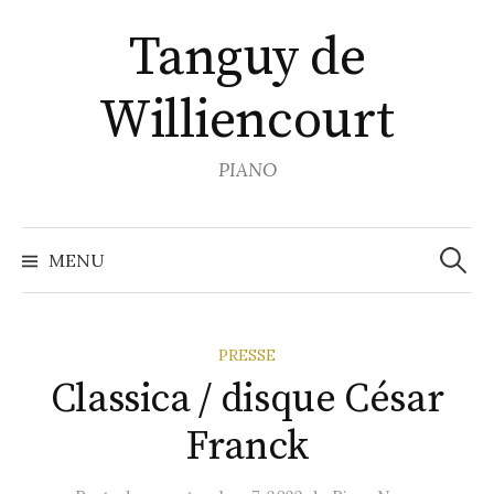
Aller
Tanguy de
au
contenu
Williencourt
PIANO
Recher
MENU
PRESSE
Classica / disque César
Franck