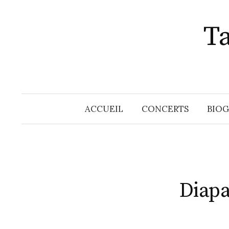
Aller
au
T
contenu
ACCUEIL
CONCERTS
BIOG
Diapa