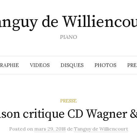
anguy de Williencou
PIANO
RAPHIE
VIDEOS
DISQUES
PHOTOS
PRE
PRESSE
son critique CD Wagner &
Posted
on
mars 29, 2018
de
Tanguy de Williencourt