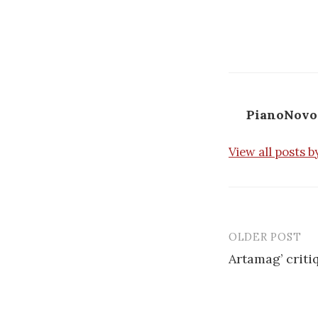
PianoNovo
View all posts 
OLDER POST
Post
Artamag’ crit
navigatio