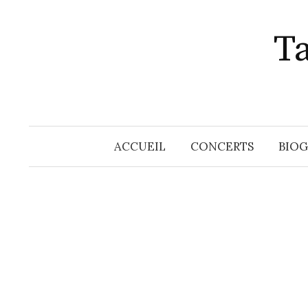
Aller
au
T
contenu
ACCUEIL
CONCERTS
BIOG