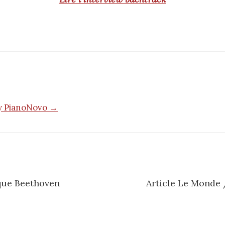
by PianoNovo →
ique Beethoven
Article Le Monde 
n