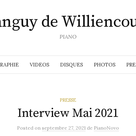
anguy de Williencou
PIANO
RAPHIE
VIDEOS
DISQUES
PHOTOS
PRE
PRESSE
Interview Mai 2021
Posted
on
septembre 27, 2021
de
PianoNovo